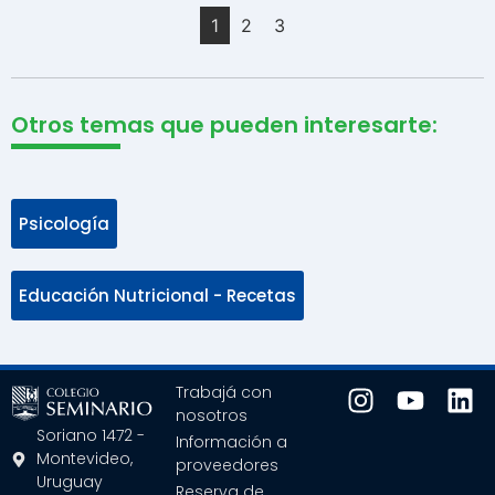
1
2
3
Otros temas que pueden interesarte:
Psicología
Educación Nutricional - Recetas
Trabajá con
nosotros
Soriano 1472 -
Información a
Montevideo,
proveedores
Uruguay
Reserva de