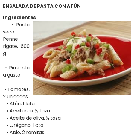
ENSALADA DE PASTA CON ATÚN
Ingredientes
• Pasta
seca
Penne
rigate, 600
g
• Pimienta
a gusto
• Tomates,
2 unidades
• Atún, 1 lata
• Aceitunas, ½ taza
• Aceite de oliva, ¼ taza
• Orégano, 1 cta
• Apio, 2 ramitas