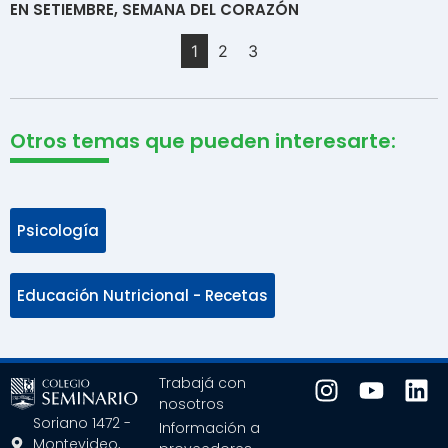
EN SETIEMBRE, SEMANA DEL CORAZÓN
1
2
3
Otros temas que pueden interesarte:
Psicología
Educación Nutricional - Recetas
Trabajá con
nosotros
Soriano 1472 -
Información a
Montevideo,