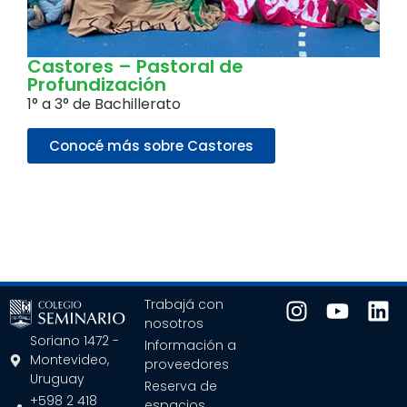
Castores – Pastoral de
Profundización
1° a 3° de Bachillerato
Conocé más sobre Castores
Trabajá con
nosotros
Soriano 1472 -
Información a
Montevideo,
proveedores
Uruguay
Reserva de
+598 2 418
espacios