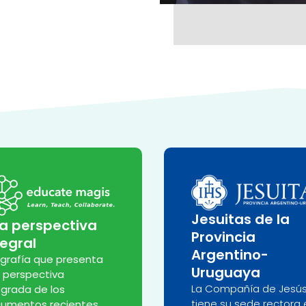
Jesuitas de la
a perspectiva
Provincia
tegral
Argentino-
ografía que presenta
Uruguaya
 perspectiva
La Compañía de Jesú
egrada de los
tiene su sede rectora 
umentos recientes