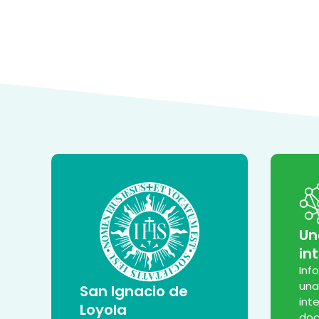
Un
in
Inf
una
San Ignacio de
int
Loyola
doc