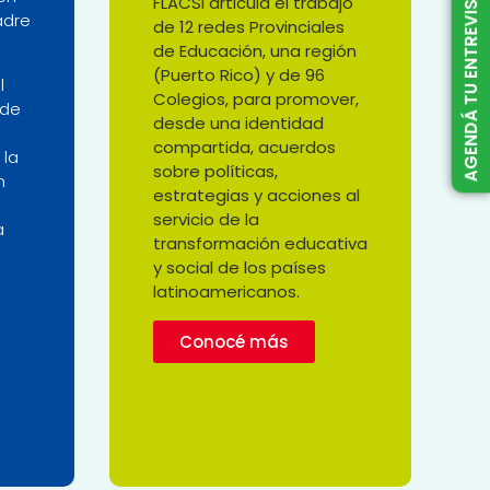
AGENDÁ TU ENTREVISTA
FLACSI articula el trabajo
adre
de 12 redes Provinciales
de Educación, una región
(Puerto Rico) y de 96
l
Colegios, para promover,
 de
desde una identidad
compartida, acuerdos
 la
sobre políticas,
n
estrategias y acciones al
servicio de la
a
transformación educativa
y social de los países
latinoamericanos.
Conocé más