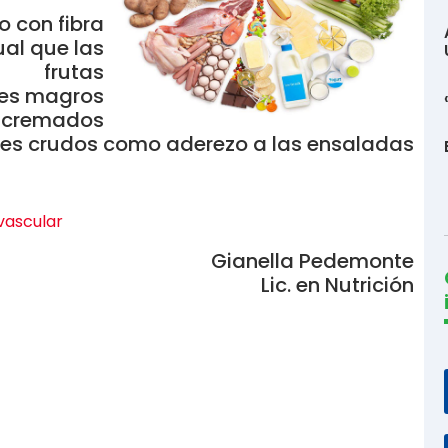
o con fibra
ual que las
frutas
tes magros
escremados
tes crudos como aderezo a las ensaladas
vascular
Gianella Pedemonte
Lic. en Nutrición