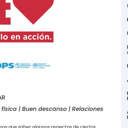
AR
 física | Buen descanso | Relaciones
mos que saber algunos aspectos de ciertos