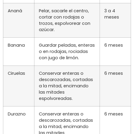
Ananá
Pelar, sacarle el centro,
3 a 4
cortar con rodajas o
meses
trozos, espolvorear con
azúcar.
Banana
Guardar peladas, enteras
6 meses
o en rodajas, rociadas
con jugo de limón.
Ciruelas
Conservar enteras o
6 meses
descarozadas, cortadas
a la mitad, encimando
las mitades
espolvoreadas.
Durazno
Conservar enteras o
6 meses
descarozadas, cortadas
a la mitad, encimando
las mitades