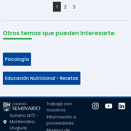
1
2
3
Otros temas que pueden interesarte:
Psicología
Educación Nutricional - Recetas
Trabajá con
nosotros
Soriano 1472 -
Información a
Montevideo,
proveedores
Uruguay
Reserva de