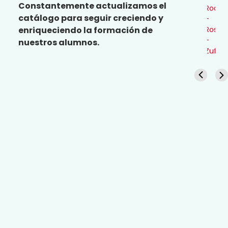
ap
Constantemente actualizamos el
Rodrí
Ros
catálogo para seguir creciendo y
-
-
Rosta
enriqueciendo la formación de
Co
-
nuestros alumnos.
Ma
Zuffo
-
Gut
-
Rod