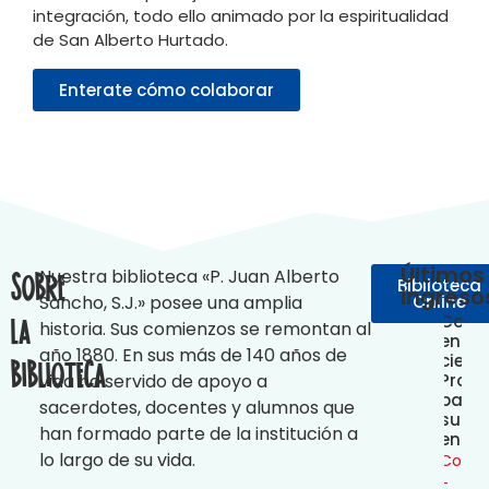
integración, todo ello animado por la espiritualidad
de San Alberto Hurtado.
Enterate cómo colaborar
Últimos
Nuestra biblioteca «P. Juan Alberto
Sobre
Biblioteca
ingreso
Sancho, S.J.» posee una amplia
Online
Conc
Ev
la
historia. Sus comienzos se remontan al
en
y
año 1880. En sus más de 140 años de
cienc
co
Biblioteca
vida ha servido de apoyo a
Prop
en
para
cie
sacerdotes, docentes y alumnos que
su
Un
han formado parte de la institución a
ense
op
lo largo de su vida.
pa
Cond
seg
-