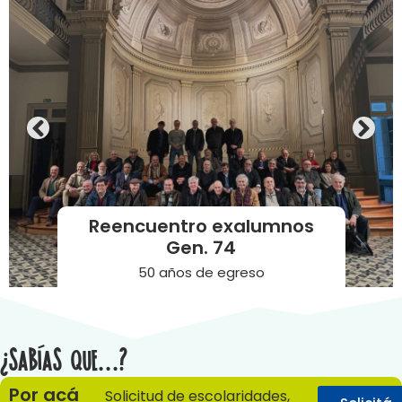
Voluntariado de
Exalumnos
Voluntarios en los diferentes
Movimientos
¿Sabías que...?
Por acá
Solicitud de escolaridades,