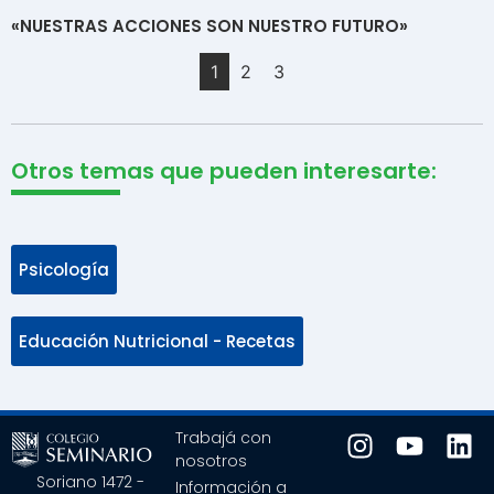
«NUESTRAS ACCIONES SON NUESTRO FUTURO»
1
2
3
Otros temas que pueden interesarte:
Psicología
Educación Nutricional - Recetas
Trabajá con
nosotros
Soriano 1472 -
Información a