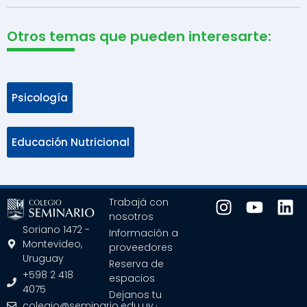
Otros temas que pueden interesarte:
Psicología
Educación Nutricional
Trabajá con
nosotros
Soriano 1472 -
Información a
Montevideo,
proveedores
Uruguay
Reserva de
+598 2 418
espacios
4075
Dejanos tu
colegio@seminario.edu.uy