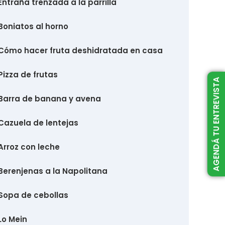
Entraña trenzada a la parrilla
Boniatos al horno
Cómo hacer fruta deshidratada en casa
Pizza de frutas
AGENDÁ TU ENTREVISTA
Barra de banana y avena
Cazuela de lentejas
Arroz con leche
Berenjenas a la Napolitana
Sopa de cebollas
Lo Mein