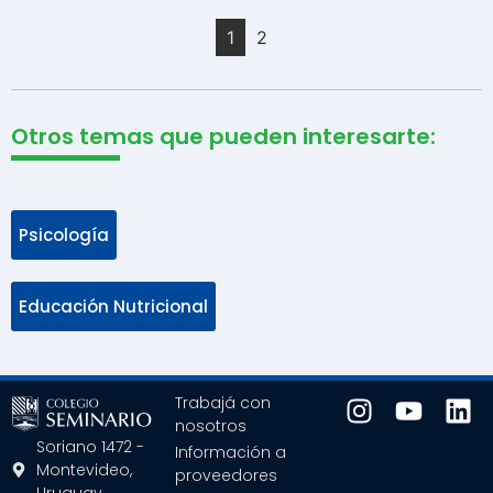
1
2
Otros temas que pueden interesarte:
Psicología
Educación Nutricional
Trabajá con
nosotros
Soriano 1472 -
Información a
Montevideo,
proveedores
Uruguay