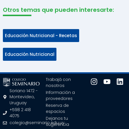
Otros temas que pueden interesarte:
Educación Nutricional - Recetas
Educación Nutricional
Trabajá con
nosotros
Soriano 1472 -
Información a
Montevideo,
proveedores
Uruguay
Reserva de
+598 2 418
espacios
4075
Dejanos tu
colegio@seminario.edu.uy
sugerencia