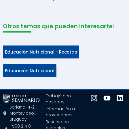
Otros temas que pueden interesarte:
Educación Nutricional - Recetas
Educación Nutricional
Trabajá con
nosotros
Soriano 1472 -
Información a
Montevideo,
proveedores
Uruguay
Reserva de
+598 2 418
espacios