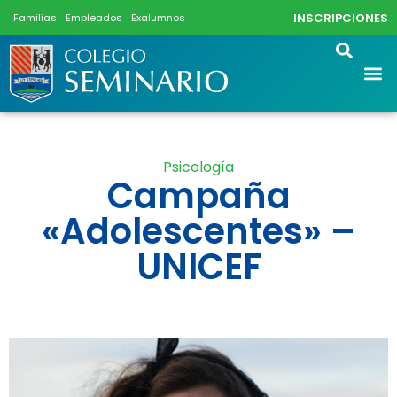
INSCRIPCIONES
Familias
Empleados
Exalumnos
Psicología
Campaña
«Adolescentes» –
UNICEF