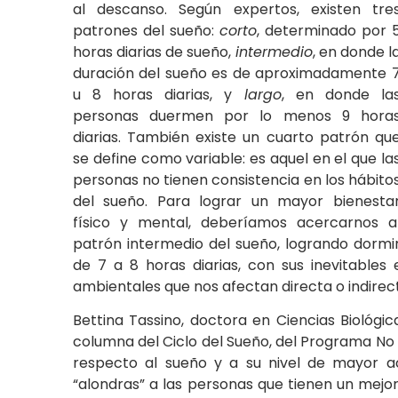
al descanso. Según expertos, existen tre
patrones del sueño:
corto
, determinado por 
horas diarias de sueño,
intermedio
, en donde l
duración del sueño es de aproximadamente 
u 8 horas diarias, y
largo
, en donde la
personas duermen por lo menos 9 hora
diarias. También existe un cuarto patrón qu
se define como variable: es aquel en el que la
personas no tienen consistencia en los hábito
del sueño. Para lograr un mayor bienesta
físico y mental, deberíamos acercarnos a
patrón intermedio del sueño, logrando dormi
de 7 a 8 horas diarias, con sus inevitables
ambientales que nos afectan directa o indire
Bettina Tassino, doctora en Ciencias Biológic
columna del Ciclo del Sueño, del Programa No
respecto al sueño y a su nivel de mayor act
“alondras” a las personas que tienen un mejo