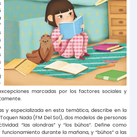
s
5
a
7
s
s
e
s
s
r
l
r
 excepciones marcadas por los factores sociales y
ctamente.
as y especializada en esta temática, describe en la
 Toquen Nada (FM Del Sol), dos modelos de personas
ividad: “las alondras” y “los búhos”. Define como
r funcionamiento durante la mañana, y “búhos” a las