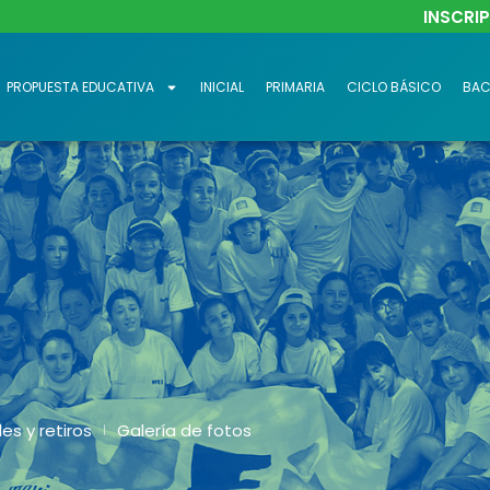
INSCRI
PROPUESTA EDUCATIVA
INICIAL
PRIMARIA
CICLO BÁSICO
BAC
 y retiros
Galería de fotos
|
es y retiros
Galería de fotos
|