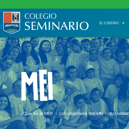
EL COLEGIO
MEI
¿Qué es el MEI?
Los objetivos del MEI
Actividades
MEI
|
|
¿Qué es el MEI?
Los objetivos del MEI
Actividad
|
|