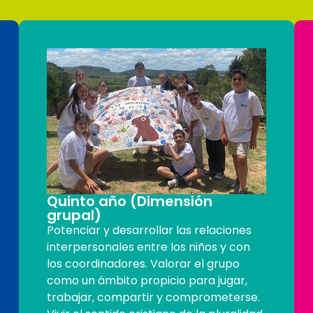
Quinto año (Dimensión
grupal)
Potenciar y desarrollar las relaciones
interpersonales entre los niños y con
los coordinadores. Valorar el grupo
como un ámbito propicio para jugar,
trabajar, compartir y comprometerse.