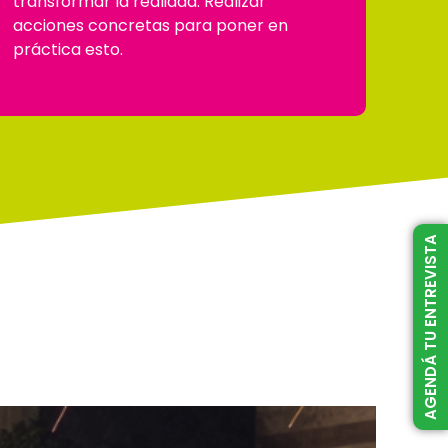
transformar la realidad. Realizar
acciones concretas para poner en
práctica esto.
AGENDÁ TU ENTREVISTA