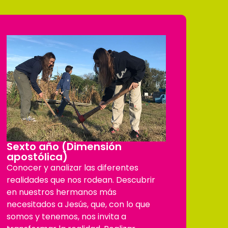
Sexto año (Dimensión
apostólica)
Conocer y analizar las diferentes
realidades que nos rodean. Descubrir
en nuestros hermanos más
necesitados a Jesús, que, con lo que
somos y tenemos, nos invita a