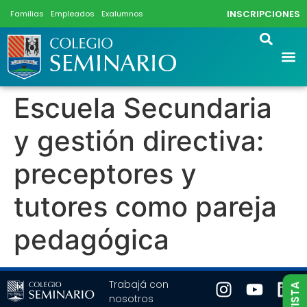
INSCRIPCIONES
Familias
Empleados
Exalumnos
Escuela Secundaria
y gestión directiva:
preceptores y
tutores como pareja
pedagógica
Trabajá con
nosotros