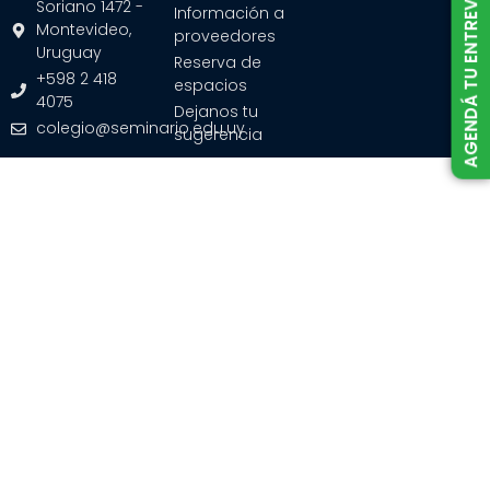
AGENDÁ TU ENTREVISTA
Soriano 1472 -
Información a
Montevideo,
proveedores
Uruguay
Reserva de
+598 2 418
espacios
4075
Dejanos tu
colegio@seminario.edu.uy
sugerencia